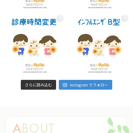
4月より水曜午後が一般診療になり、
アレルギー外来は第
2土曜日8:30-12:30
になります。
アレルギー外来は再診のかた、紹介状をお持ちのかたのみ
電話にてご予約いたします。
初診のかたは、一般外来（小田嶋）を受診ください。
2026.01.05
2/7（土）～診療時間変更のお知らせ
2/7（土）より土曜日9：30～14：00、日曜日8：00～10：00で
さらに読み込む
Instagram でフォロー
診療を行います。
土曜日
8:30-9:30 予防接種［1歳以上］
9:30-14:00 一般診療
ABOUT
日曜日