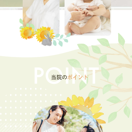
本年度のフルミスト（径鼻）の予約は終了
しました。
注射のワクチンはまだ、予約を受付しております。
よろしくお願いいたします。
2025.09.11
POINT
インフルエンザ接種期間の診療時間変更の
お知らせ
当院の
ポイント
インフルエンザ接種期間の10/1（水）～12/20（土）まで診
療時間が変更
になります。
月火木金
9:00-12:30 一般診察
14:00-15:00 予防接種、健診
15:00-16:00 インフルエンザ予防接種