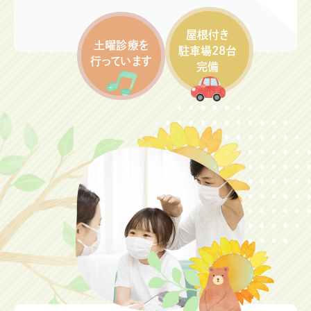
子どものインフルエンザ予防接種費用の助成は10/15にな
ります。
屋根付き
なお、当院では、高齢者予防接種券は使用できません。
土曜診療を
駐車場28台
行っています
※卵アレルギーがあり卵完全除去の方はインフルエンザワ
完備
クチンおよびフルミストを接種できません。
※ゼラチンアレルギーがある方はフルミストを接種できま
せん。
インフルエンザワクチン問診表は
こちら
フルミスト問診表は
こちら
受付と開始日
予約開始：9月1日
接種開始：10月1日