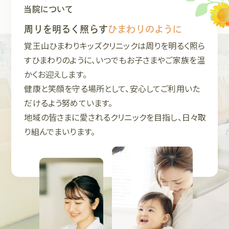
8:00-10:00 一般診療
当院について
2025.12.22
周りを明るく照らす
ひまわりのように
覚王山ひまわりキッズクリニックは周りを明るく照ら
インフルエンザ予防接種予約の終了のお知
すひまわりのように、いつでもお子さまやご家族を温
らせ
かくお迎えします。
本年度のインフルエンザ予防接種予約は終了しました。
健康と笑顔を守る場所として、安心してご利用いた
2回目接種予約がまだの方は、電話でお問い合わせくださ
だけるよう努めています。
い。
地域の皆さまに愛されるクリニックを目指し、日々取
り組んでまいります。
12月22日（月）より、通常通り
・午後の順番予約の診察時間は15時から
・土曜日午前の順番予約の診察時間は9時から
となります。
2025.10.31