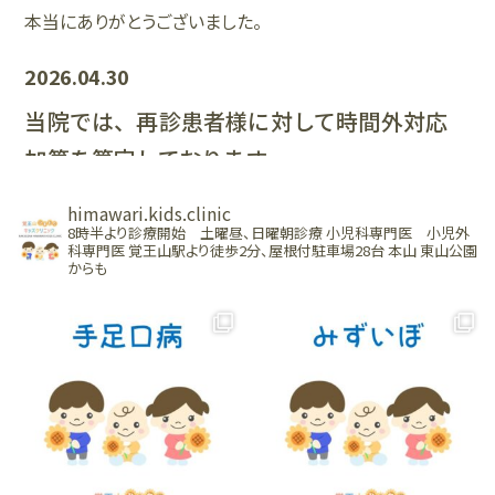
本当にありがとうございました。
2026.04.30
当院では、再診患者様に対して時間外対応
加算を算定しております
当院では、再診時に「時間外対応加算3（3点）」を算定させ
himawari.kids.clinic
ていただきます。
8時半より診療開始 土曜昼、日曜朝診療
小児科専門医 小児外
科専門医
覚王山駅より徒歩2分、屋根付駐車場28台
本山 東山公園
時間外対応加算の「時間外」とは、時間外のクリニックの体
からも
制に関する加算であり、再診料を算定するすべての患者様
が対象となります。
そのため、日中の診療時間中に受診された場合にも算定
されます。
2026.03.11
4月より水曜午後が一般診療になります。