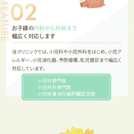
接種料金
1回：3,000円
当院で1回目を接種された方の2回目：2,000円
お子様の
内科から外科まで
フルミスト（経鼻ワクチン）：8,000円
幅広く対応します
接種対象と回数
インフルエンザ：6ヶ月〜12歳 2回接種
当クリニックでは、小児科や小児外科をはじめ、小児ア
インフルエンザ：13歳〜64歳 1回接種
レルギー、小児消化器、予防接種、乳児健診まで幅広く
フルミスト：2歳〜18歳対象
対応しています。
小児科専門医
2025.06.16
小児外科専門医
看護師（正社員・パート）を募集しており
小児栄養消化器肝臓認定医
ます
現在一緒に働いていただける看護師さんを募集していま
す。
詳しくは