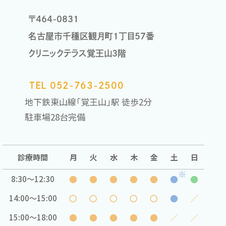
〒464-0831
名古屋市千種区観月町1丁目57番
クリニックテラス覚王山3階
TEL 052-763-2500
地下鉄東山線「覚王山」駅 徒歩2分
駐車場28台完備
診療時間
月
火
水
木
金
土
日
※
●
●
●
●
●
●
●
8:30〜12:30
〇
〇
〇
〇
〇
●
／
14:00〜15:00
●
●
●
●
●
／
／
15:00〜18:00