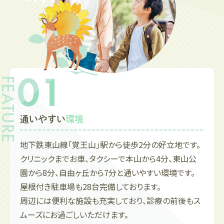
16:00-18:00 一般診察
水
9:00-12:30 一般診察
14:00-15:00 予防接種、健診
15:00-16:00 インフルエンザ予防接種
16:00-18:00 アレルギー外来
土
通いやすい
環境
9:00-10:00 インフルエンザ予防接種
10:00-12:30 一般診察
地下鉄東山線「覚王山」駅から徒歩2分の好立地です。
クリニックまでお車、タクシーで本山から4分、東山公
2025.08.20
園から8分、自由ヶ丘から7分と通いやすい環境です。
9/1（月）よりインフルエンザワクチン予約
屋根付き駐車場も28台完備しております。
を開始します。
周辺には便利な施設も充実しており、診療の前後もス
ムーズにお過ごしいただけます。
インフルエンザ予約は
こちら
から