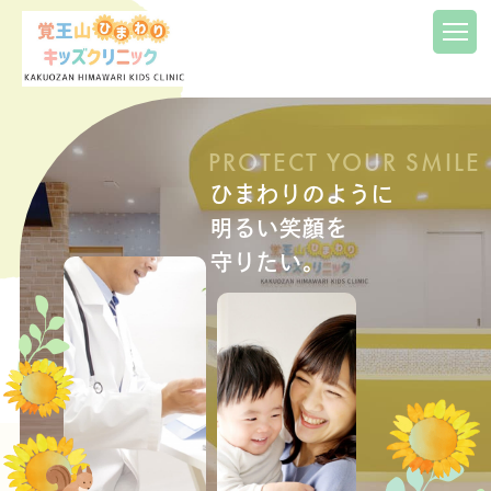
HOME
PROTECT YOUR SMILE
クリニック紹介
ひまわりのように
明るい笑顔を
医師紹介
守りたい。
診療内容
小児科
小児外科
アレルギー科
予防接種
超音波診断