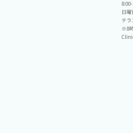
8:0
日曜
テラ
※8
Cli