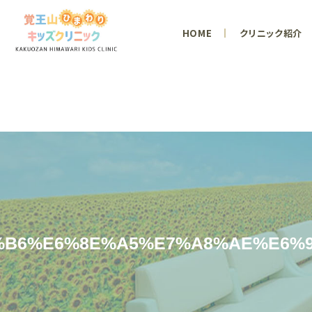
HOME
クリニック紹介
%B6%E6%8E%A5%E7%A8%AE%E6%9