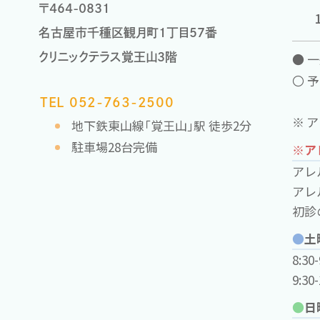
〒464-0831
名古屋市千種区観月町1丁目57番
● 
クリニックテラス覚王山3階
〇 
TEL 052-763-2500
※ 
地下鉄東山線「覚王山」駅 徒歩2分
駐車場28台完備
※ア
アレ
アレ
初診
●
土
8:3
9:3
●
日